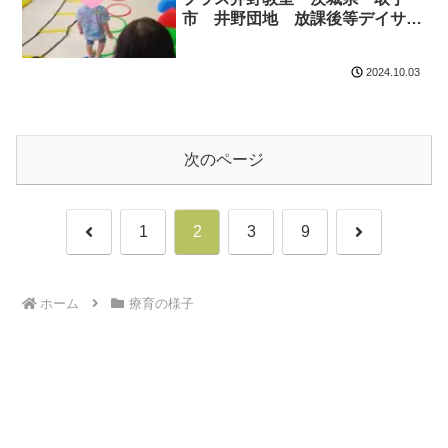
市 井野団地 放課後等デイサー
ビス 児童発達 運動療育 運動
遊び ADHD 療育 発達障がい
2024.10.03
次のページ
前
次
1
2
3
9
へ
へ
ホーム
療育の様子