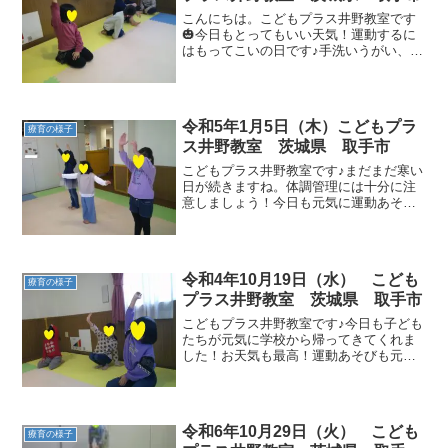
こんにちは。こどもプラス井野教室です
🎃今日もとってもいい天気！運動するに
はもってこいの日です♪手洗いうがい、消
毒は忘れずに。今日も運動あそびスター
トです🏃‍♂️ ラジオ体操と柔軟体操でしっか
りと体を動かしましょう！普段はできな
い腹筋運動など...
令和5年1月5日（木）こどもプラ
療育の様子
ス井野教室 茨城県 取手市
こどもプラス井野教室です♪まだまだ寒い
日が続きますね。体調管理には十分に注
意しましょう！今日も元気に運動あそび
に取り組みました♪ 午後からは新町教室
のお友達と一緒に千勝神社に初詣にいき
ました🌈 お賽銭を入れて、上手にお参り
できました！明日も...
令和4年10月19日（水） こども
療育の様子
プラス井野教室 茨城県 取手市
こどもプラス井野教室です♪今日も子ども
たちが元気に学校から帰ってきてくれま
した！お天気も最高！運動あそびも元気
に取り組んでまいりましょう🌞まずは今
日の日付の確認とラジオ体操 サーキット
運動今日はカエルの動きで取り組みま
す！ 腕を伸ばして体を...
令和6年10月29日（火） こども
療育の様子