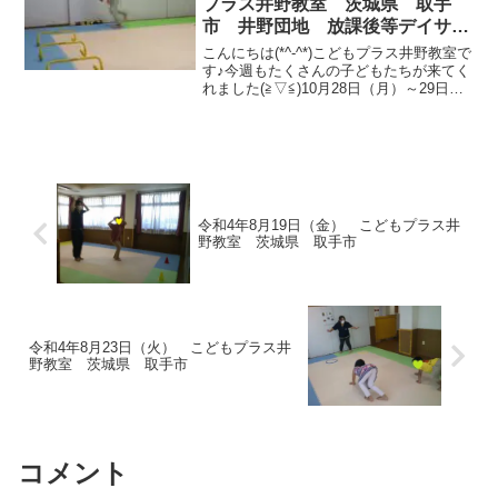
プラス井野教室 茨城県 取手
市 井野団地 放課後等デイサー
ビス 児童発達 運動療育 運動
こんにちは(*^-^*)こどもプラス井野教室で
遊び ADHD 療育 発達障がい
す♪今週もたくさんの子どもたちが来てく
れました(≧▽≦)10月28日（月）～29日
（火）までの療育の様子です✨みんな頑
張って取り組んでいました💮○運動あそび
○課題 今週も楽しく活動できました(...
令和4年8月19日（金） こどもプラス井
野教室 茨城県 取手市
令和4年8月23日（火） こどもプラス井
野教室 茨城県 取手市
コメント