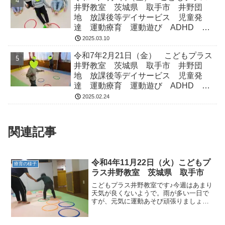
井野教室 茨城県 取手市 井野団
地 放課後等デイサービス 児童発
達 運動療育 運動遊び ADHD 療
育 発達障がい
2025.03.10
令和7年2月21日（金） こどもプラス
井野教室 茨城県 取手市 井野団
地 放課後等デイサービス 児童発
達 運動療育 運動遊び ADHD 療
育 発達障がい
2025.02.24
関連記事
令和4年11月22日（火）こどもプ
療育の様子
ラス井野教室 茨城県 取手市
こどもプラス井野教室です♪今週はあまり
天気が良くないようで。雨が多い一日で
すが、元気に運動あそび頑張りましょ
う！🌞運動あそびの様子 課題活動の様子
今日も元気に運動あそびに取り組んでく