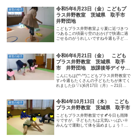
れました！明日も元気に会いましょう♪
令和5年6月23日（金）こどもプ
療育の様子
ラス井野教室 茨城県 取手市
井野団地
こどもプラス井野教室より夏に近づきつ
つあるこの頃曇り空のおかげで快適に過
ごせるのがうれしいですね今週も子ども
たちは元気いっぱいに学校から帰ってき
てくれました！今週の様子 今週も運動あ
そびに課題活動にとってもよく頑張りま
令和6年6月21日（金） こども
療育の様子
した♪週末はゆっくり休...
プラス井野教室 茨城県 取手
市 井野団地 放課後等デイサー
ビス 児童発達 運動療育 運動
こんにちは(*^-^*)こどもプラス井野教室で
遊び ADHD 療育 発達障がい
す♪今週もたくさんの子どもたちが来てく
れました(≧▽≦)6月17日（月）～21日
（金）までの療育の様子です✨みんな頑
張って取り組んでいました💮○運動あそび
○課題○自由遊び今週も楽しく活動できま
令和4年10月13日（木） こども
療育の様子
し...
プラス井野教室 茨城県 取手市
こどもプラス井野教室です🍂今日も雨降
りですが、子どもたちは元気いっぱい🌞
みんなで運動して体を温めましょう！柔
軟体操 足の先から指の先まで丁寧にしっ
かり動かすことを意識して。最後はいつ