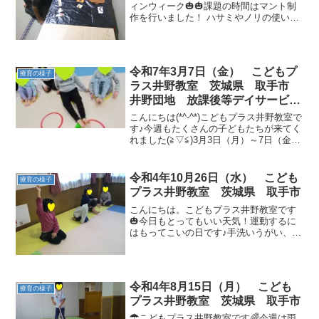
ィンウィーク🎃🎃課題の時間はマント制
作を行いました！ ハサミやノリの使い
方、折り紙を丁寧に織ることを意識し
て、集中して作業していました！最後は
ピースで記念撮影！明日も元気に会いま
しょう♪
令和7年3月7日（金） こどもプ
療育の様子
ラス井野教室 茨城県 取手市
井野団地 放課後等デイサービ
ス 児童発達 運動療育 運動遊
こんにちは(*^-^*)こどもプラス井野教室で
び ADHD 療育 発達障がい
す♪今週もたくさんの子どもたちが来てく
れました(≧▽≦)3月3日（月）～7日（金）
までの療育の様子です✨みんな頑張って
取り組んでいました💮○運動あそび ○課題
○自由遊び 今週も楽しく活動で...
令和4年10月26日（水） こども
療育の様子
プラス井野教室 茨城県 取手市
こんにちは。こどもプラス井野教室です
🎃今日もとってもいい天気！運動するに
はもってこいの日です♪手洗いうがい、消
毒は忘れずに。今日も運動あそびスター
トです🏃‍♂️ ラジオ体操と柔軟体操でしっか
りと体を動かしましょう！普段はできな
い腹筋運動など...
令和4年8月15日（月） こども
療育の様子
プラス井野教室 茨城県 取手市
☂こどもプラス井野教室です🌈今週は雨